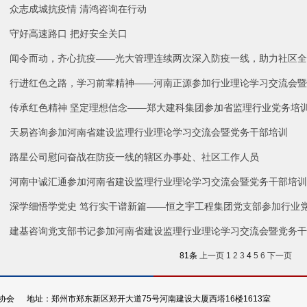
众志成城抗疫情 清鸿咨询在行动
守好高速路口 把好安全关口
闻令而动，齐心抗疫——光大管理连续两次深入防疫一线，助力社区全
行进红色之路，学习前辈精神——河南正源参加行业理论学习交流会暨
传承红色精神 坚定理想信念——郑大建科集团参加省监理行业党务培
天易咨询参加河南省建设监理行业理论学习交流会暨党务干部培训
路星公司慰问奋战在防疫一线的辖区办事处、社区工作人员
河南中诚汇通参加河南省建设监理行业理论学习交流会暨党务干部培训
深学细悟学党史 笃行实干谱新篇——恒之宇工程集团党支部参加行业
建基咨询党支部书记参加河南省建设监理行业理论学习交流会暨党务干
81条
上一页
1
2
3
4
5
6
下一页
会 地址：郑州市郑东新区郑开大道75号河南建设大厦西塔16楼1613室